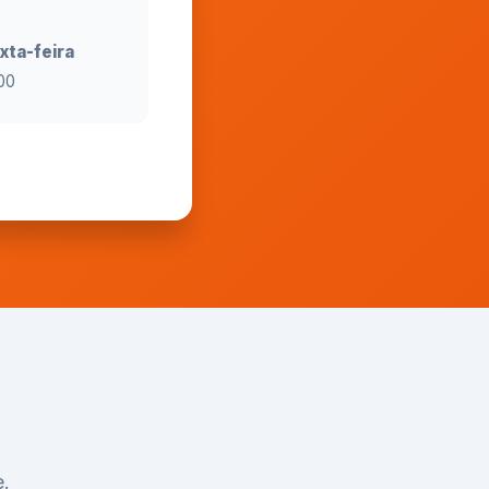
xta-feira
00
e.