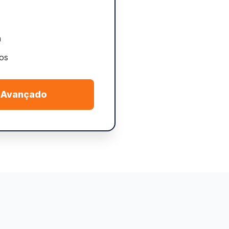
a
vos
 Avançado