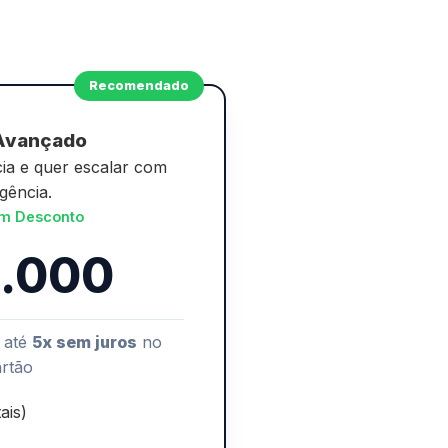
Recomendado
Avançado
ia e quer escalar com
igência.
m Desconto
1.000
 até
5x sem juros
no
artão
ais)