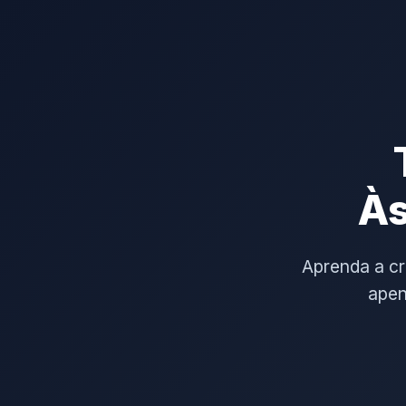
Às
Aprenda a c
apen