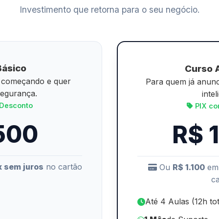
Investimento que retorna para o seu negócio.
Básico
Curso 
á começando e quer
Para quem já anunc
egurança.
intel
Desconto
PIX co
500
R$ 
x sem juros
no cartão
Ou
R$ 1.100
em
c
Até 4 Aulas (12h tot