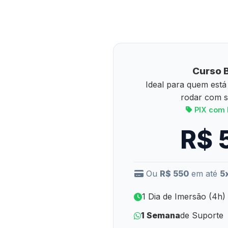
Curso 
Ideal para quem est
rodar com s
PIX com 
R$ 
Ou
R$ 550
em até
5
1 Dia de Imersão (4h)
1 Semana
de Suporte