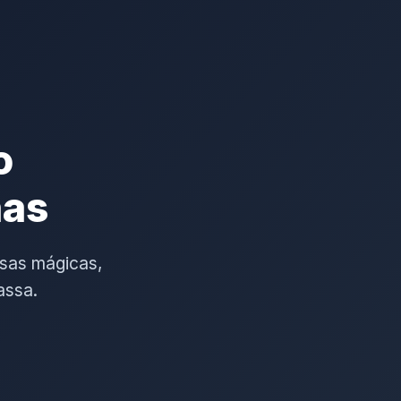
o
has
sas mágicas,
assa.