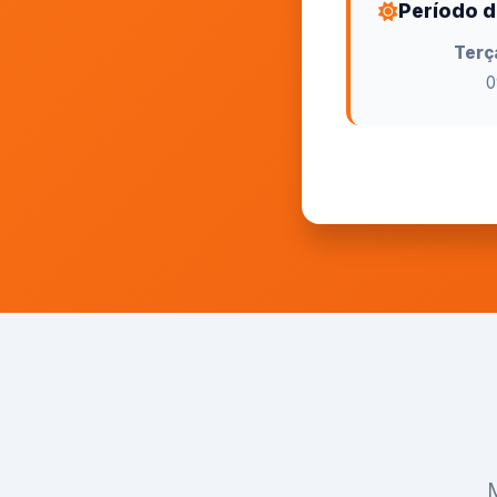
Período 
Terç
0
M