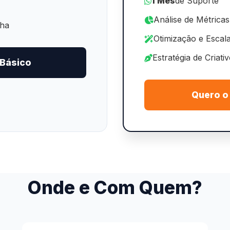
1 Mês
de Suporte
Análise de Métricas
nha
Otimização e Escal
Estratégia de Criati
 Básico
Quero o
Onde e Com Quem?