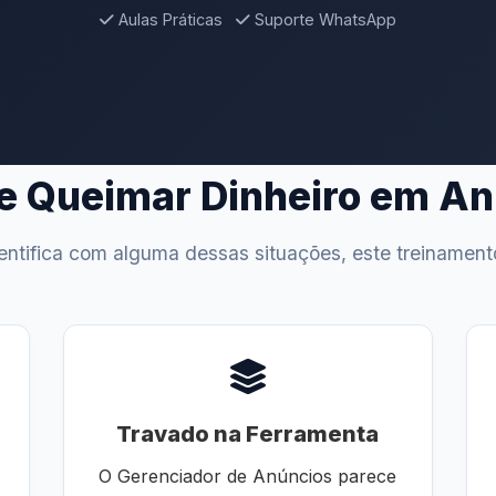
Aulas Práticas
Suporte WhatsApp
e Queimar Dinheiro em A
entifica com alguma dessas situações, este treinament
Travado na Ferramenta
O Gerenciador de Anúncios parece