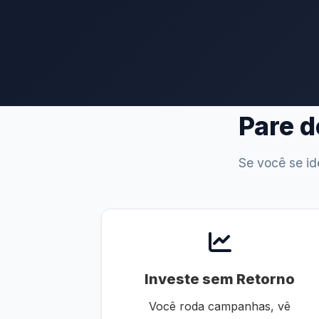
Pare d
Se você se id
Investe sem Retorno
Você roda campanhas, vê