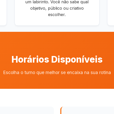
um labirinto. Você não sabe qual
objetivo, público ou criativo
escolher.
Horários Disponíveis
Escolha o turno que melhor se encaixa na sua rotina